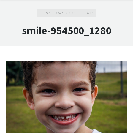
מיקומך כאן
ראשי
smile-954500_1280
smile-954500_1280