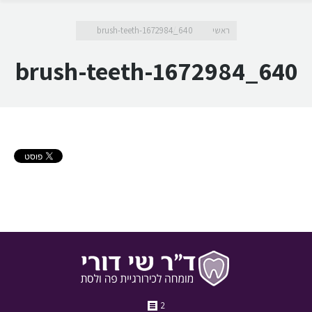
מיקומך כאן
ראשי
brush-teeth-1672984_640
brush-teeth-1672984_640
2