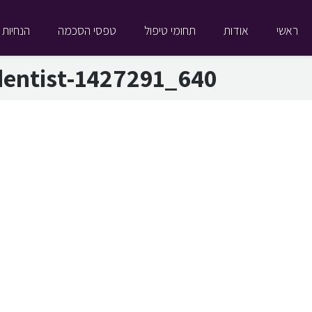
ראשי
אודות
תחומי טיפול
טפסי הסכמה
הנחיות 
dentist-1427291_640