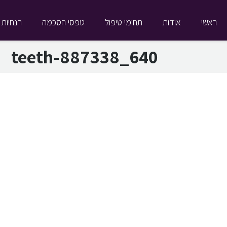
ראשי
אודות
תחומי טיפול
טפסי הסכמה
הנחיות 
teeth-887338_640