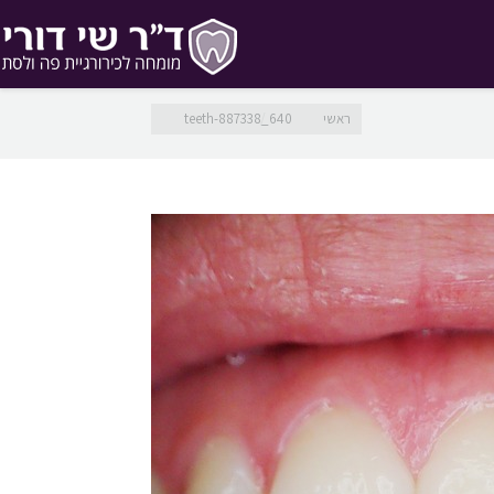
מיקומך כאן
ראשי
teeth-887338_640