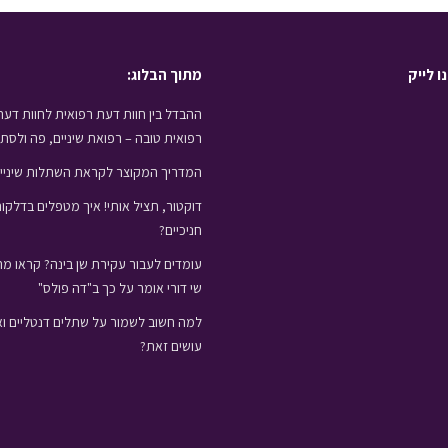
ו לייק
מתוך הבלוג:
ההבדל בין חוות דעת רפואית לחוות דעת
רפואית טובה – רפואת שיניים, פה ולסת
המדריך המקוצר לקראת השתלות שיניי
דוקטור, תציל אותי! איך מטפלים בדלקו
חניכיים?
עומדים לעבור עקירת שן בינה? קראו מה
שי דורי אומר על כך ב"דה פולס"
למה חשוב לשמור על שתלים דנטליים וא
עושים זאת?