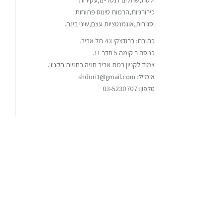
ולסת,שתלים דנטליים,עקירות
כירורגיות,הרמות סינוס פתוחות
וסגורות,אוגמנטציות עצם,שיני בינה.
כתובת: ברודצקי 43 תל אביב.
כניסה ב קומה 5 חדר 11.
צמוד לקניון רמת אביב חניה בחניית הקניון.
אימייל: shdori1@gmail.com
טלפון: 03-5230707