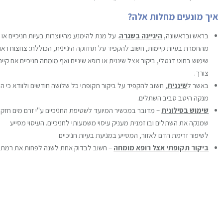
איך מונעים מחלות אלה?
בראש ובראשונה,
היגיינה בשגרה
. על מנת להימנע מהיווצרות בעיות חניכיים או
מהחמרת בעיות קיימות, חשוב להקפיד על תחזוקה היגיינית, הכוללת: צחצוח ראוי
שימוש בחוט דנטלי, ביקור אצל שיננית או רופא שיניים ואף מומחה חניכיים אם קיים
צורך.
באשר ל
שיננית
, חשוב להקפיד על ביקור תקופתי כל שלושה חודשים ולוודא כי הי
מנקה היטב סביב השתלים.
שימוש בסילונית
– מדובר במכשיר המיועד לשטיפת החניכיים ע"י זרם מים חזק,
שמנקה את השתלים ובו זמנית מעניק עיסוי משמעותי לחניכיים. העיסוי מסייע
לשיפור זרימת הדם לאזור, המסייע במניעת בעיות חניכיים
ביקור תקופתי אצל רופא מומחה
– חשוב לבדוק אחת לשנה לפחות את רמת 