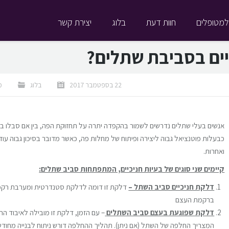
למטופלים
חוות דעת
בלוג
יצירת קשר
יים בסביבת שתלים?
22 בספטמבר 2017
בלוג
מ
אנשים בעלי שתלים נדרשים לשמור בהקפדה יתרה על תחזוקת הפה, בין אם סבלו בעב
כבעלות פוטנציאל גבוה ליצירה ופיתוח של מחלות פה, כאשר מדובר בסיכון גבוה עו
ואחרות.
קיימים שני סוגים של בעיות חניכיים, המתפתחות סביב שתלים:
דלקת חניכיים סביב השתל –
דלקת זו דומה לדלקת סטנדרטית ומערבת רקמות
ברקמת העצם
דלקת שפוגעת בעצם סביב השתלים
– עם הזמן, דלקת זו מובילה לאיבוד ה
המצריך החלפה של השתל (אם ניתן). תהליך ההחלפה דורש ניתוח לבנייה מחוד