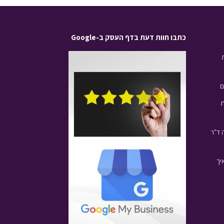
כתבו חוות דעת בדף העסק ב-Google
ם
ת
 ד"ר
יך