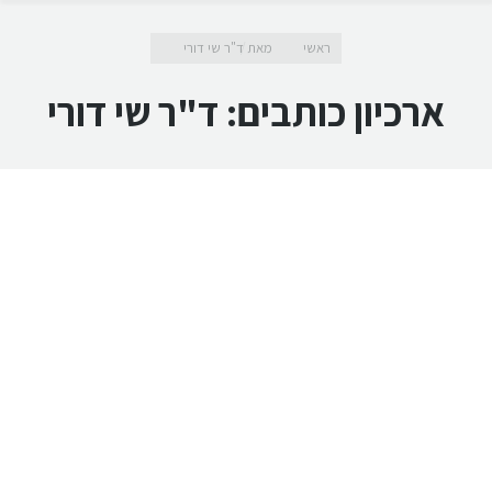
מיקומך כאן
ראשי
מאת ד"ר שי דורי
ארכיון כותבים:
ד"ר שי דורי