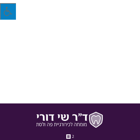
עומדים לעבור עקירת שן בינה? קראו מה ד"ר שי
דורי אומר על כך ב"דה פולס"
ד"ר שי דורי, רופא שיניים מומחה לכירורגיית פה ולסת, מספר ל"דה
פולס" את כל מה שיש לדעת טרם עקירת שיני בינה, וגם מה צריך
לעשות אחריה. אין ספק ששיני בינה יכולות לגרום סבל רב לאלו
שחווים את הצמיחה שלהן, והדרך המוכרת ביותר לפתור את הבעיה
היא עקירת השן. ד"ר שי דורי מספר שבמקרים קלים ישנה…
12 בנובמבר 2020
בתקשורת
מאת
ד"ר שי דורי
2