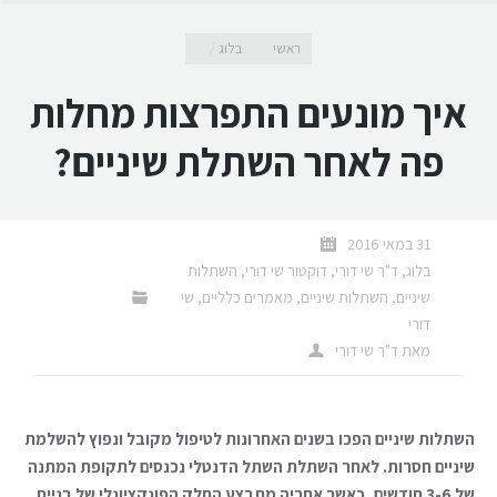
מיקומך כאן
ראשי
בלוג
איך מונעים התפרצות מחלות
פה לאחר השתלת שיניים?
31 במאי 2016
בלוג
,
ד"ר שי דורי
,
דוקטור שי דורי
,
השתלות
שיניים
,
השתלות שיניים
,
מאמרים כלליים
,
שי
דורי
מאת
ד"ר שי דורי
השתלות שיניים הפכו בשנים האחרונות לטיפול מקובל ונפוץ להשלמת
שיניים חסרות. לאחר השתלת השתל הדנטלי נכנסים לתקופת המתנה
של 3-6 חודשים, כאשר אחריה מתבצע החלק הפונקציונלי של בניית