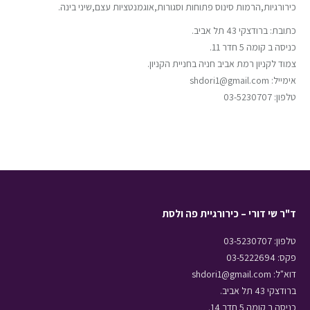
כירורגיות,הרמות סינוס פתוחות וסגורות,אוגמנטציות עצם,שיני בינה.
כתובת: ברודצקי 43 תל אביב.
כניסה ב קומה 5 חדר 11.
צמוד לקניון רמת אביב חניה בחניית הקניון.
אימייל: shdori1@gmail.com
טלפון: 03-5230707
ד"ר שי דורי – כירורגיית פה ולסת
טלפון: 03-5230707
פקס: 03-5222694
דוא"ל: shdori1@gmail.com
ברודצקי 43 תל אביב.
כניסה ב קומה 5 חדר 14.