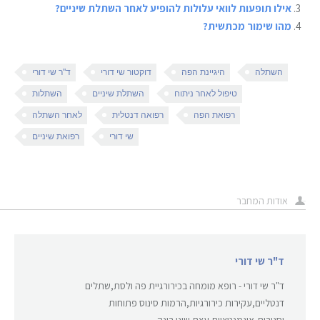
אילו תופעות לוואי עלולות להופיע לאחר השתלת שיניים?
מהו שימור מכתשית?
השתלה
היגיינת הפה
דוקטור שי דורי
ד"ר שי דורי
טיפול לאחר ניתוח
השתלת שיניים
השתלות
רפואת הפה
רפואה דנטלית
לאחר השתלה
שי דורי
רפואת שיניים
אודות המחבר
ד"ר שי דורי
ד"ר שי דורי - רופא מומחה בכירורגיית פה ולסת,שתלים
דנטליים,עקירות כירורגיות,הרמות סינוס פתוחות
וסגורות,אוגמנטציות עצם,שיני בינה.