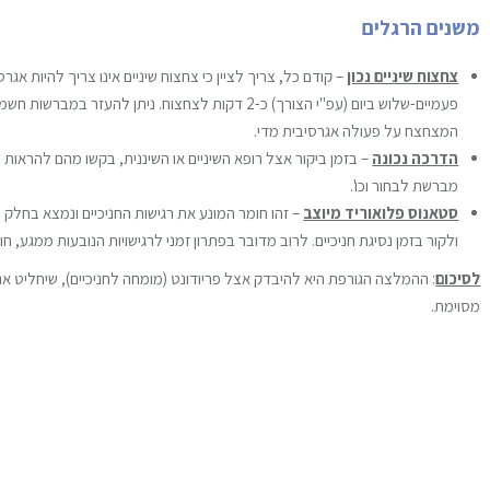
משנים הרגלים
צחצוח שיניים נכון
– קודם כל, צריך לציין כי צחצוח שיניים אינו צריך להיות אג
פעמיים-שלוש ביום (עפ"י הצורך) כ-2 דקות לצחצוח. ניתן 
המצחצח על פעולה אגרסיבית מדי.
הדרכה נכונה
– בזמן ביקור אצל רופא השיניים או השיננית, בקשו מהם להראות
מברשת לבחור וכו'.
סטאנוס פלואוריד מיוצב
– זהו חומר המונע את רגישות החניכיים ונמצא בחלק 
ולקור בזמן נסיגת חניכיים. לרוב מדובר בפתרון זמני לרגישויות הנובעות ממגע, חום, 
לסיכום
: ההמלצה הגורפת היא להיבדק אצל פריודונט (מומחה לחניכיים), שיחליט אם ד
מסוימת.