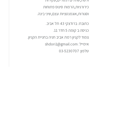
ולסת,שתלים דנטליים,עקירות
כירורגיות,הרמות סינוס פתוחות
וסגורות,אוגמנטציות עצם,שיני בינה.
כתובת: ברודצקי 43 תל אביב.
כניסה ב קומה 5 חדר 11.
צמוד לקניון רמת אביב חניה בחניית הקניון.
אימייל: shdori1@gmail.com
טלפון: 03-5230707