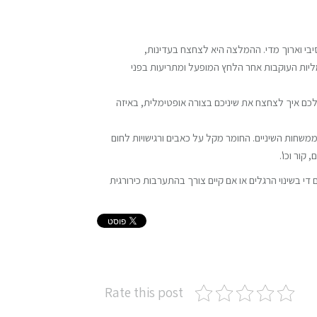
רסיבי וארוך מדי. ההמלצה היא לצחצח בעדינות,
להעזר במברשות חשמליות העוקבות אחר הלחץ המופעל ומתריעות בפני
 לכם איך לצחצח את שיניכם בצורה אופטימלית, באיזה
ממשחות השיניים. החומר מקל על כאבים ורגישויות לחום
קור וכו'.
י בשינוי הרגלים או אם קיים צורך בהתערבות כירורגית
Rate this post