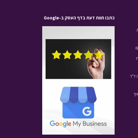
כתבו חוות דעת בדף העסק ב-Google
ם
ת
 ד"ר
יך