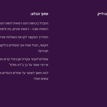
ו לייק
מתוך הבלוג:
ההבדל בין חוות דעת רפואית לחוות דעת
רפואית טובה – רפואת שיניים, פה ולסת
המדריך המקוצר לקראת השתלות שיניי
דוקטור, תציל אותי! איך מטפלים בדלקו
חניכיים?
עומדים לעבור עקירת שן בינה? קראו מה
שי דורי אומר על כך ב"דה פולס"
למה חשוב לשמור על שתלים דנטליים וא
עושים זאת?