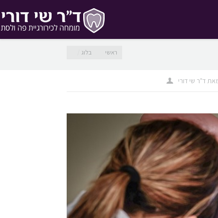
מיקומך כאן
ראשי
בלוג
את
ד"ר שי דורי