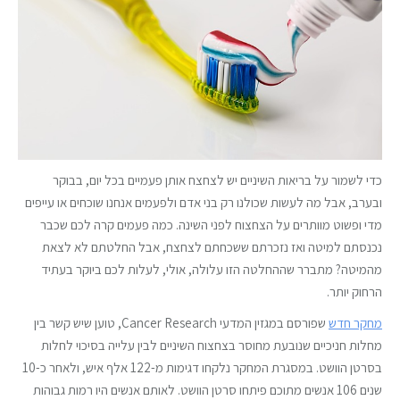
כדי לשמור על בריאות השיניים יש לצחצח אותן פעמיים בכל יום, בבוקר
ובערב, אבל מה לעשות שכולנו רק בני אדם ולפעמים אנחנו שוכחים או עייפים
מדי ופשוט מוותרים על הצחצוח לפני השינה. כמה פעמים קרה לכם שכבר
נכנסתם למיטה ואז נזכרתם ששכחתם לצחצח, אבל החלטתם לא לצאת
מהמיטה? מתברר שההחלטה הזו עלולה, אולי, לעלות לכם ביוקר בעתיד
הרחוק יותר.
מחקר חדש
שפורסם במגזין המדעי Cancer Research, טוען שיש קשר בין
מחלות חניכיים שנובעת מחוסר בצחצוח השיניים לבין עלייה בסיכוי לחלות
בסרטן הוושט. במסגרת המחקר נלקחו דגימות מ-122 אלף איש, ולאחר כ-10
שנים 106 אנשים מתוכם פיתחו סרטן הוושט. לאותם אנשים היו רמות גבוהות