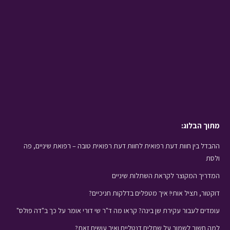
מתוך הבלוג:
ההבדל בין חוות דעת רפואית לחוות דעת רפואית טובה – רפואת שיניים, פה
ולסת
המדריך המקוצר לקראת השתלות שיניים
דוקטור, תציל אותי! איך מטפלים בדלקות חניכיים?
עומדים לעבור עקירת שן בינה? קראו מה ד"ר שי דורי אומר על כך ב"דה פולס"
למה חשוב לשמור על שתלים דנטליים ואיך עושים זאת?