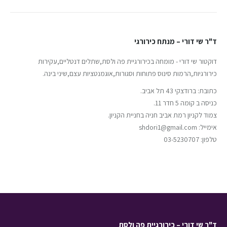
ד"ר שי דורי – מנתח כירורגי
דוקטור שי דורי - מומחה בכירורגיית פה ולסת,שתלים דנטליים,עקירות
כירורגיות,הרמות סינוס פתוחות וסגורות,אוגמנטציות עצם,שיני בינה.
כתובת: ברודצקי 43 תל אביב.
כניסה ב קומה 5 חדר 11.
צמוד לקניון רמת אביב חניה בחניית הקניון.
אימייל: shdori1@gmail.com
טלפון: 03-5230707
ד"ר שי דורי – כירורגיית פה ולסת