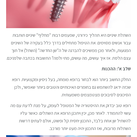
השתלת שיניים היא תהליך כירורגי, שפעמים רבות "מחליף" שיניים תותבות
עבור אנשים מסוימים. את הטיפול מתחילים בדרך כלל בעקירה של השיניים
הפגועות, ולאחר מכן ממשיכים להברגה של ה"שן החדשה" (השתל) אל תוך
עצם הלסת. אז איך עושים, מה עושים, מתי ולמה? התשובות בכתבה שלפניכם.
שלב א': ההכנות
החלק החשוב ביותר הוא לבחור ברופא מומחה, בעל ניסיון ומקצועיות. רופא
שכזה ידאג להשתמש גם בחומרים האיכותיים והטובים ביותר שאפשר, ולכן
הסיכונים לסיבוכים מצטמצמים משמעותית.
רופא טוב יבדוק את ההיסטוריה של המטופל לעומק, על מנת לדעת עם מה
עשוי להתמודד. לאחר מכן, יכין ויתכנן הרופא את השתלים. כאשר עליו
להשתיל שן אחת בלבד, התכנון יחסית קל ופשוט, אולם לעתים דרשות
השתלות מרובות, ואז התכנון יהיה מעט יותר מורכב.