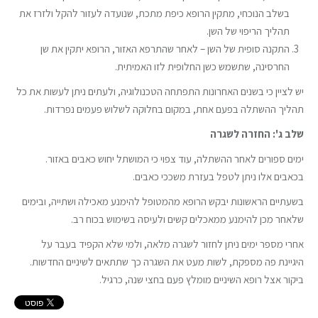
בשלב הנוכחי, מתקין הרופא כיפת מתכת, שנועדה לעזור להקל ולזרז את
תהליך הריפוי של השן.
התקנה סופית של השן – לאחר שהתרפא האזור, הרופא יתקין את שן
החרסינה, שתשמש כשן החלופית לזו האמיתית.
יש לציין כי בשנים האחרונות התפתחה הטכנולוגיה, ולעתים ניתן לעשות את כל
תהליך ההשתלה בפעם אחת, במקום בחלוקה לשלוש פעמים נפרדות.
שלב ג': החזרה לשגרה
ימים ספורים לאחר ההשתלה, עוד צפוי כי המושתל יחוש כאבים באזור.
בכאבים אלו ניתן לטפל בעזרת משככי כאבים.
בשעתיים הראשונות יבקש הרופא מהמטופל להימנע מאכילה ושתייה, ובימים
שלאחר מכן להימנע ממאכלים קשים ולעיסה בשימוש בכוח רב.
אחרי מספר ימים ניתן לחזור לשגרה מלאה, ולמי שלא הקפיד בעבר על
היגיינת פה מספקת, לשות מעט את השגרה כך שתתאים לשיניים החדשות.
ביקור אצל רופא השיניים מומלץ פעם בחצי שנה, כרגיל.