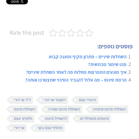
Rate this post
פוסטים נוספים:
השתלות שיניים – פתרון מקיף ומענה קבוע
מהו שימור מכתשית?
איך מונעים התפרצות מחלות פה לאחר השתלת שיניים?
הרמת סינוס – מה עלול להגביר הסיכוי שתצטרכו אותה?
היעדר עצם
דוקטור שי דורי
ד"ר שי דורי
השתלת סינוס פתוחה
השתלת סינוס סגורה
השתלת סינוס
סינוסים מקסילריים
להשתיל סינוס
חלקיקי עצם
תחליף עצם בקר
שי דורי