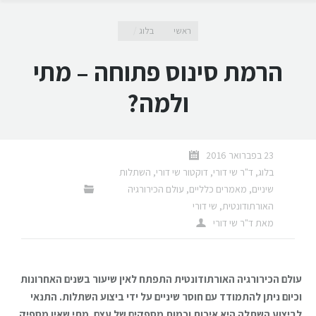
מיקומך כאן
ראשי
בלוג
הרמת סינוס פתוחה – מתי
ולמה?
23 בפברואר 2016
בלוג
,
ד"ר שי דורי
,
דוקטור שי דורי
,
השתלות
שיניים
,
מאמרים כלליים
,
עולם הכירורגיה
האורתודונטית
,
שי דורי
מאת
ד"ר שי דורי
עולם הכירורגיה האורתודונטית התפתח לאין שיעור בשנים האחרונות
וכיום ניתן להתמודד עם חוסר שיניים על ידי ביצוע השתלות. התנאי
לביצוע השתלה היא איכות וכמות מספקים של עצם. מתי שאין מספיק