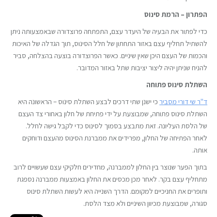
הפתרון – הרמת סינוס
כדי לפתור את הבעיה של היעדר עצם, התפתחה פרוצדורה שבאמצעותה ניתן
להשתיל תחליף עצם באזור התחתון של חלל הסינוס, תוך הגדלה של האיכות
והכמות של העצם היכן שאין שיניים. כאשר הפרוצדורה בוצעה בהצלחה, סביר
להניח שניתן יהיה ליצור יציבות שתל באזור המדובר.
השתלת סינוס פתוחה
ד"ר שי דורי מסביר
כי ישנן שתי דרכים לבצע השתלת סינוס – הראשונה היא
השתלת סינוס פתוחה, שמבוצעת על ידי פתיחת של חלון באחורי צד העצם
של הלסת העליונה. זאת מתבצע בסמוך לסינוס כדי לקבל גישה לחלל.
לאחר הפתיחה של החלון, מפרידים את ממברנת הסינוס מהעצם ודוחקים
אותה.
בתוך הפער שנוצר בין החלון לממברנה, מחדירים חלקיקי עצם שעשויים לרוב
מתחליף עצם בקר. לאחר מכן מכסים את החלון באמצעות ממברנה נספגת
ותופרים את החניכיים למקומם. הדרך השנייה היא לעשות השתלת סינוס
סגורה, שמבוצעת מכיוון השיניים ולא מצד הלסת.