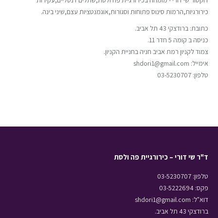
דוקטור שי דורי - מומחה בכירורגיית פה ולסת,שתלים דנטליים,עקירות
כירורגיות,הרמות סינוס פתוחות וסגורות,אוגמנטציות עצם,שיני בינה.
כתובת: ברודצקי 43 תל אביב.
כניסה ב קומה 5 חדר 11.
צמוד לקניון רמת אביב חניה בחניית הקניון.
אימייל: shdori1@gmail.com
טלפון: 03-5230707
ד"ר שי דורי – כירורגיית פה ולסת
טלפון: 03-5230707
פקס: 03-5222694
דוא"ל: shdori1@gmail.com
ברודצקי 43 תל אביב.