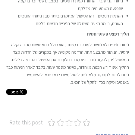
ניתוח רגנרטיבי – שחזור רקמת החניכיים, במצבים שמדובר ברקמה
שנפגעה משמעותית מדלקת
השתלת חניכיים – זהו הטיפול המתקדם ביותר מבין ניתוחי החניכיים
השונים, בו מתבצעת השתלה של חניכיים חדשות בלסת.
הליך רפואי פשוט יחסית
ניתוח חניכיים לא נחשב למורכב במיוחד, הוא כולל התאוששות מהירה וקלה
יחסית. הניתוח מתבצע תחת הרדמה מקומית אך במקרים של חרדות מצד
המטופל ניתן להעזר גם ברופא מרדים ולעבור את הטיפול בהרדמה כללית.
ההליך אינו דורש הכנות מיוחדות, כאשר מספר שעות בלבד לאחר הניתוח כבר
ניתח לחזור לתפקוד מלא. ניתן ליטול משככי כאבים או להשתמש
באנטיביוטיקה בכדי להקל על הכאב.
Rate this post