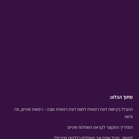
מתוך הבלוג:
ההבדל בין חוות דעת רפואית לחוות דעת רפואית טובה – רפואת שיניים, פה
ולסת
המדריך המקוצר לקראת השתלות שיניים
דוקטור, תציל אותי! איך מטפלים בדלקות חניכיים?