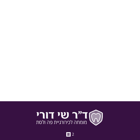
באילו מקרים יש לבצע עקירות שיניים?
שיניים מהוות חלק חשוב מאוד בחיי היומיום שלנו, ויש להן השפעה
מרחיקת לכת על איכות חיינו. השפעה זו אינה תמיד באה לידי ביטוי
עד השלב הקריטי, בו מתעוררת בעיה כלשהי הגורמת לאי נוחות
מתמשכת. כאבי שיניים ידועים בתור אחד מסוגי הייסורים הקשים
ביותר, ולאור כך עשויה להתעורר דילמה. מצד אחד, כולנו רוצים
להישאר עם כל השיניים שלנו במקומן הטבעי. מצד שני, במקרים
מסוימים השיניים האלה גורמות יותר נזק מתועלת, והעקירה מהווה
את הפתרון הנבון ביותר.
1 במרץ 2017
בלוג
מאת
ד"ר שי דורי
2