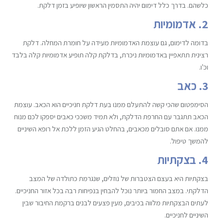
כלשהם. בדרך כלל דימום יהיה התסמין הראשון שיופיע בזמן דלקת.
2. אדמומיות
בדומה לדימום, גם עוצמת האדמומיות מעידה על חומרת המחלה. דלקת
רצינית תתאפיין באדמומיות ניכרת, בדלקת קלה תופיע אדמומיות קלה בלבד
וכ'ו.
3. כאב
הסימפטום שהכי קשה להתעלם ממנו בעת דלקת חניכיים הוא הכאב. עוצמת
הכאב תתגבר עם החרפת הדלקת, ולא תמיד משככי כאבים יספקו לכם מנוח
ממנו. אם אתם סובלים מכאבים, בהחלט הגיע הזמן ללכת אל רופא השיניים
להמשך טיפול.
4. בצקתיות
בצקתיות היא בעצם הצטברות של נוזלים, שנגרמת כתולדה של המצב
הדלקתי. במצב החמור ביותר נוכל להבחין בנפיחות רבה בכל אזור החניכיים.
לעתים הבצקתיות מלווה בכיבים, מעין פצעים לבנים ברקמת החיבור שבין
השיניים לחניכיים.