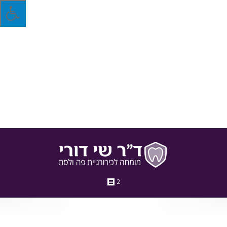
מה הקשר בין מחלת חניכיים לבין היריון?
במאמר זה נסביר מה הקשר בין היריון לבין מחלת החניכיים, כיצד
המחלה עלולה להפוך לגורם סיכון ואיך להימנע מלהגיע למצב כזה
מלכתחילה
2 באפריל 2018
בלוג
מאת
ד"ר שי דורי
2