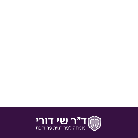
דלקת, סרטן וסוכרת: מה הן הסיבות לדימום
מהחניכיים
מי מאיתנו לא חווה מקרה של דימום מהחניכיים? לעיתים מדובר
באירוע חריג עבור אותו אדם אך לפעמים מדובר בתופעה מתמשכת.
דוקטור שי דורי מונה את הגורמים לדימום מהחניכיים ואת ההשלכות
האפשריות של הזנחה.
1 בינואר 2017
בלוג
מאת
ד"ר שי דורי