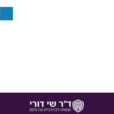
הרמת סינוס פתוחה – מתי ולמה?
עולם הכירורגיה האורתודונטית התפתח לאין שיעור בשנים האחרונות
וכיום ניתן להתמודד עם חוסר שיניים על ידי ביצוע השתלות. התנאי
לביצוע השתלה היא איכות וכמות מספקים של עצם. מתי שאין
מספיק עצם יש צורך בהגדלת נפחו על ידי פרוצדורות כמו הרמת
סינוס.
23 בפברואר 2016
בלוג
,
ד"ר שי דורי
,
דוקטור שי דורי
,
השתלות שיניים
,
מאמרים כלליים
,
עולם הכירורגיה האורתודונטית
,
שי דורי
מאת
ד"ר שי דורי