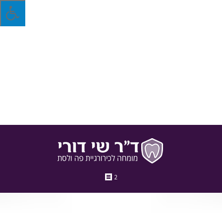
באילו מקרים מחליט רופא השיניים לבצע עקירה?
עקירת שיניים היא תהליך שיכול להמשך זמן רב וילווה בכאבים ובאי
נעימות לא שגרתית. מתי יש צורך לבצע עקירה? מה ההבדל בין
עקירה רגילה לבין כירורגית? דוקטור שי דורי עם התשובות.
1 בספטמבר 2017
בלוג
מאת
ד"ר שי דורי
2