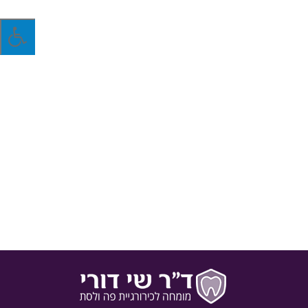
6 המזונות הכי מזיקים לשיניים | חלק ב'
סוכר מרוכז – פירות יבשים
למרות הערכים התזונתיים שנמצאים בפירות היבשים, רובם נוטים
להתרכז בחריצי השיניים ולהפריש כמויות רבות של סוכרים טבעיים.
פירות יבשים כמו שזיפים, משמשים, צימוקים ועוד, מכילים סוכרים
טבעיים רבים. גם לאחר ניקוז המים, נשאר בהם ריכוז גבוה של סוכר
טבעי, "מדובר בחומר דביק שנצמד לשיניים ולוכד חיידקים
שמפרישים חומצה שמגנה על השן", מסביר דוקטור שי דורי.
20 ביולי 2016
בלוג
מאת
ד"ר שי דורי