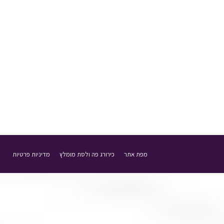
ד"ר שי דורי ב'מקומונט גבעתיים' על חו
ד"ר שי דורי התראיין לאחרונה לכתבה מיוחדת בנושא ח
נזקים בשיניים ובפה. “במקרים רבים ניתן להגיש תביע
29 ביולי 2020
בתקשורת
מאת
ד"ר שי דורי
מפת אתר
כירורג פה ולסת מומלץ
מדיניות פרטיות