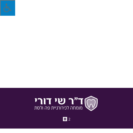
איך עוצרים את התדרדרות נסיגת החניכיים?
מדובר באחת ממחלות הפה המטרידות ביותר, אשר פוגעת גם
בבריאות וגם באסתטיקה.קודם נסביר מהי נסיגת חניכיים ולאחר מכן
נסביר את הפתרונות האפשריים.
10 בספטמבר 2017
בלוג
מאת
ד"ר שי דורי
2