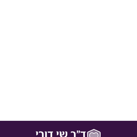
מהם הסיבוכים היכולים להיגרם מעקירות שיניים?
עקירת שיניים, בין אם שיני בינה ובין אם כל שן אחרת, נחשבת
לאחת הפעולות החשובות ביותר הנעשות בתחום הכירורגיה
הדנטלית. למעשה, כמעט כל אדם זקוק לבצע עקירה של שן
או שיניים מספר פעמים לפחות בחייו. ההליך הזה אף פעם אינו
נעים, גם אם הטכנולוגיה הנוכחית מאפשרת לעבור אותו עם
מינימום כאבים ואי נעימות ביחס לשנים עברו.
24 במרץ 2016
בלוג
,
דוקטור שי דורי
,
השתלות שיניים
,
מאמרים כלליים
,
שי דורי
מאת
ד"ר שי דורי