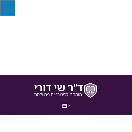
מתי מתעורר הצורך בעקירת שן בינה?
החל מהזווית בה נמצאת השן, כלה בקרבה שלה לשיניים האחרות
ועד גיל המטופל – אלה הם הגורמים העיקריים שמשפיעים על הצורך
בעקירה של שן בינה
22 במאי 2018
בלוג
מאת
ד"ר שי דורי
2