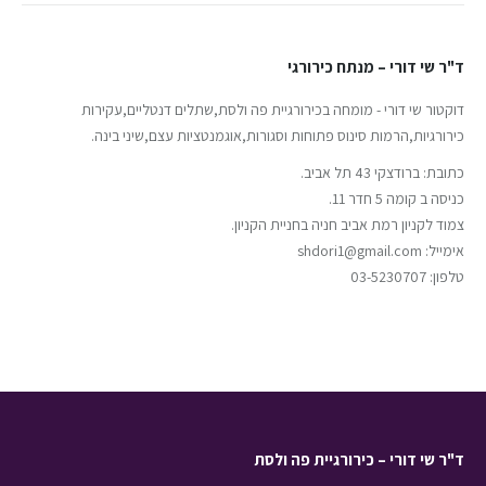
ד"ר שי דורי – מנתח כירורגי
דוקטור שי דורי - מומחה בכירורגיית פה ולסת,שתלים דנטליים,עקירות
כירורגיות,הרמות סינוס פתוחות וסגורות,אוגמנטציות עצם,שיני בינה.
כתובת: ברודצקי 43 תל אביב.
כניסה ב קומה 5 חדר 11.
צמוד לקניון רמת אביב חניה בחניית הקניון.
אימייל: shdori1@gmail.com
טלפון: 03-5230707
ד"ר שי דורי – כירורגיית פה ולסת