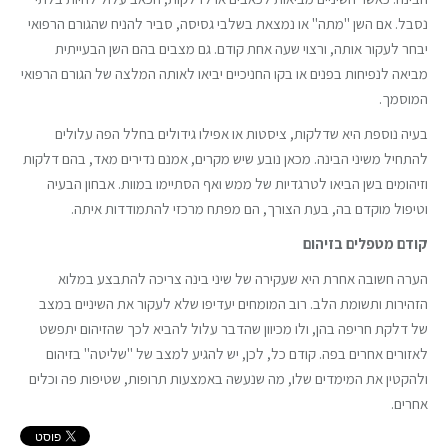
נסבל. אם השן "מתה" או נמצאת בשלבי גסיסה, סביר להניח שהגורם הרפואי
יבחר לעקור אותה, ורצוי שעה אחת קודם. גם מצבים בהם השן הבעייתית
מביאה לנפיחות בפנים או בקו החניכיים יביאו לאותה המלצה של הגורם הרפואי
המוסמך.
בעיה נוספת היא שדלקות, ציסטות או אפילו גידולים בחלל הפה עלולים
להתחיל משיני הבינה. מכאן נובע שיש מקרים, אמנם נדירים מאד, בהם דלקות
וזיהומים בשן הביאו לטרגדיות של ממש ואף הסתיימו במוות. אבחון הבעיה
וטיפול מוקדם בה, בעת הצורך, הם מפתח מרכזי להתמודדות איתה.
קודם מטפלים בזיהום
הערה חשובה אחרת היא שעקירה של שיני בינה צריכה להתבצע במלוא
הזהירות ותשומת הלב. רוב המומחים יעדיפו שלא לעקור את השיניים במצב
של דלקת חריפה בהן, ולו מכיוון שהדבר עלול להביא לכך שהזיהום יתפשט
לאזורים אחרים בפה. קודם כל, לכן, יש להגיע למצב של "שליטה" בזיהום
ולהקטין את המימדים שלו, מה שנעשה באמצעות תרופות, שטיפות פה וכלים
אחרים.