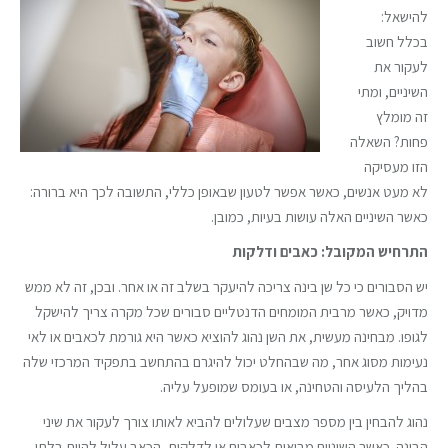
להישאל:
בכלל חשוב
לעקור את
השיניים, ומתי
זה מומלץ
פחות? השאלה
הזו מעסיקה
לא מעט אנשים, כאשר אפשר לטעון שבאופן כללי, התשובה לכך היא ברורה:
כאשר השיניים האלה עושות בעיות, כמובן.
התרחיש המקובל: כאבים ודלקות
יש הסבורים כי כל שן בינה צריכה להיעקר בשלב זה או אחר. ובכן, זה לא ממש
מדויק, כאשר מרבית המומחים הדנטליים סבורים שכל מקרה צריך להישקל
לגופו. מבחינה מעשית, את השן נהוג להוציא כאשר היא גורמת לכאבים או לאי
נעימות מסוג אחר, מה שבהחלט יכול להיגרם בהתחשב בתפקיד המרכזי שלה
בהליך הלעיסה והטחינה, או בעומס שמופעל עליה.
נהוג להבחין בין מספר מצבים שעלולים להביא לאותו צורך לעקור את שיני
הבינה. כאשר השיניים מביאות לכאבים או לדלקות, הכאב עלול להיות בלתי