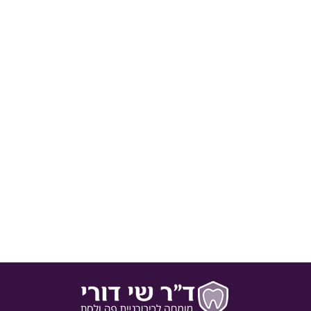
9 דברים שלא ידעתם על אפטות
בכל הופעה של הפצע יכולות לצוץ בין 1-5 אפטות בו זמנית. אפטות
הן למעשה פצעים שטחיים המופיעים בחלל הפה והחניכיים. הן
גורמות לכאבים מקומיים ובמקרים קשים אפילו לקושי באכילה
ובדיבור, מהוות מטרד לאיכות החיים. לא ידוע איזה מנגנון גורם
להופעת הכיבים, אך הסברה היא כי מדובר בתהליך דלקתי שנובע
מליקויים במערכת החיסונית, מחיידקים שנמצאים בחלל…
27 באפריל 2016
אפטות
,
בלוג
,
מאמרים כלליים
מאת
ד"ר שי דורי