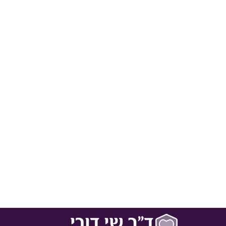
 ברכיהם של קריוס ובקטוס, צמד החיידקים שחוצבים