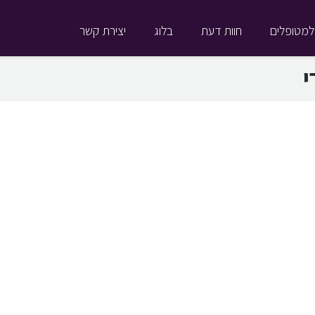
למטופלים
חוות דעת
בלוג
יצירת קשר
י
ללי
,
שי דורי
מאת
ד"ר שי דורי