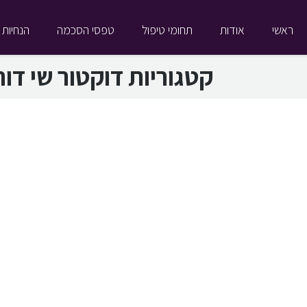
ראשי
אודות
תחומי טיפול
טפסי הסכמה
הנחיות 
קטגוריות
דוקטור שי דור
עברנו!
19 בפברואר 2019
בלוג
,
ד"ר שי דורי
,
דוקטור שי דורי
,
כ