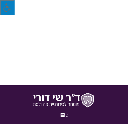
מפרק הלסת – אילו בעיות עלולות להתפתח בו?
הלסת היא המפרק הפעיל ביותר בגוף האדם, לכן התפתחות בעיות
של מפרק הלסת היא מצב נפוץ. כיצד תזהו האם הגיע הזמן לגשת
להיבדק אצל רופא השיניים?
26 במרץ 2018
בלוג
מאת
ד"ר שי דורי
2