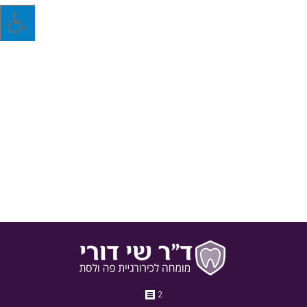
השתלת שיניים – אילו מחלות עלולות להכשיל
אותה?
על אף שלהשתלת שיניים היא פרוצדורה עם סיכויי הצלחה גבוהים
כיום, עדיין ישנן כמה מחלות שעלולות לפגוע בתהליך קליטת השתל
החדש בחניכיים
24 באפריל 2018
בלוג
מאת
ד"ר שי דורי
2