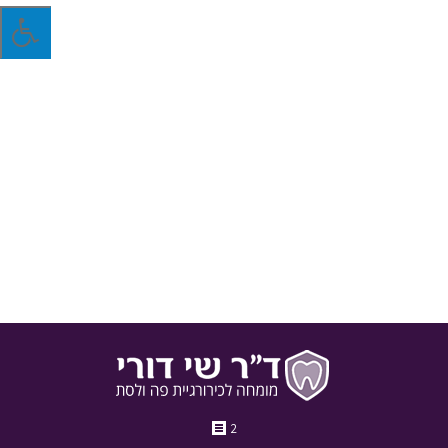
מתי נבצע איטום חריצים לילדים?
איטום חריצים הוא טיפול מונע להתפתחות עששת עתידית באמצעות
מילוי ורידוד החריץ בשיניים של ילדים. האיטום מבוצע באמצעות
הנחת שכבת פלסטיק הנצמדת לעומק החריץ ובכך מקשה על
הצטברות של פלאק על השן. האיטום מחזיק מעמד בין 3 ל-5 שנים.
27 באוגוסט 2018
בלוג
מאת
ד"ר שי דורי
2