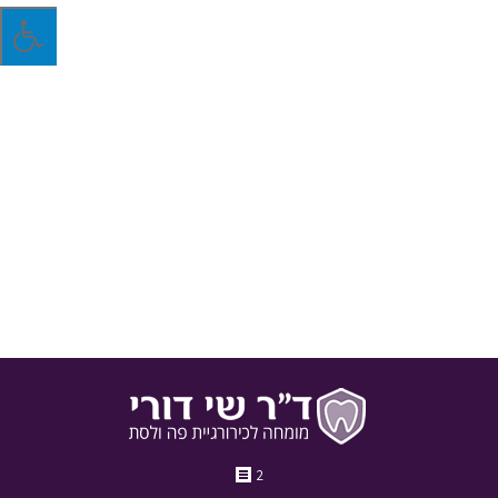
מה הוא ניב כלוא ומה עושים איתו?
מה מוביל להיווצרות של ניב כלוא, כיצד מאבחנים את הבעיה ובאיזה
אופן פותרים אותה? להלן תשובה לשאלות אלה ולשאלות נוספות
בנושא זה
31 באוקטובר 2018
בלוג
מאת
ד"ר שי דורי
2